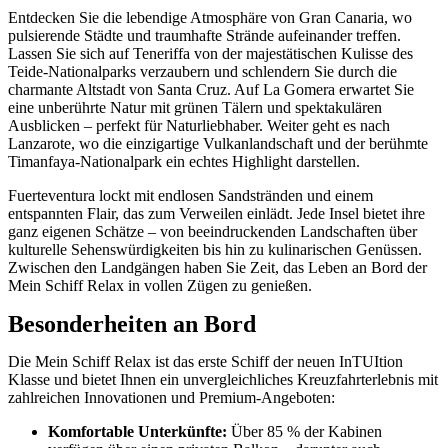
Entdecken Sie die lebendige Atmosphäre von Gran Canaria, wo
pulsierende Städte und traumhafte Strände aufeinander treffen.
Lassen Sie sich auf Teneriffa von der majestätischen Kulisse des
Teide-Nationalparks verzaubern und schlendern Sie durch die
charmante Altstadt von Santa Cruz. Auf La Gomera erwartet Sie
eine unberührte Natur mit grünen Tälern und spektakulären
Ausblicken – perfekt für Naturliebhaber. Weiter geht es nach
Lanzarote, wo die einzigartige Vulkanlandschaft und der berühmte
Timanfaya-Nationalpark ein echtes Highlight darstellen.
Fuerteventura lockt mit endlosen Sandstränden und einem
entspannten Flair, das zum Verweilen einlädt. Jede Insel bietet ihre
ganz eigenen Schätze – von beeindruckenden Landschaften über
kulturelle Sehenswürdigkeiten bis hin zu kulinarischen Genüssen.
Zwischen den Landgängen haben Sie Zeit, das Leben an Bord der
Mein Schiff Relax in vollen Zügen zu genießen.
Besonderheiten an Bord
Die Mein Schiff Relax ist das erste Schiff der neuen InTUItion
Klasse und bietet Ihnen ein unvergleichliches Kreuzfahrterlebnis mit
zahlreichen Innovationen und Premium-Angeboten:
Komfortable Unterkünfte:
Über 85 % der Kabinen