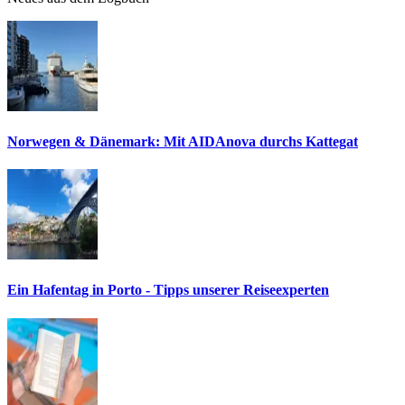
Norwegen & Dänemark: Mit AIDAnova durchs Kattegat
Ein Hafentag in Porto - Tipps unserer Reiseexperten