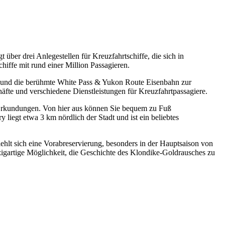
ber drei Anlegestellen für Kreuzfahrtschiffe, die sich in
hiffe mit rund einer Million Passagieren.
en und die berühmte White Pass & Yukon Route Eisenbahn zur
äfte und verschiedene Dienstleistungen für Kreuzfahrtpassagiere.
ür Erkundungen. Von hier aus können Sie bequem zu Fuß
egt etwa 3 km nördlich der Stadt und ist ein beliebtes
lt sich eine Vorabreservierung, besonders in der Hauptsaison von
zigartige Möglichkeit, die Geschichte des Klondike-Goldrausches zu