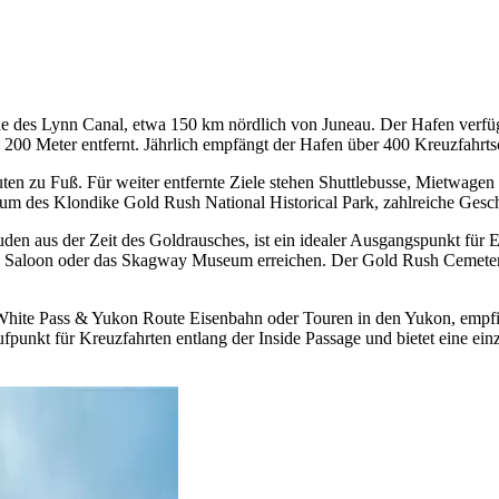
des Lynn Canal, etwa 150 km nördlich von Juneau. Der Hafen verfügt ü
200 Meter entfernt. Jährlich empfängt der Hafen über 400 Kreuzfahrtsc
ten zu Fuß. Für weiter entfernte Ziele stehen Shuttlebusse, Mietwag
um des Klondike Gold Rush National Historical Park, zahlreiche Gesch
äuden aus der Zeit des Goldrausches, ist ein idealer Ausgangspunkt f
Saloon oder das Skagway Museum erreichen. Der Gold Rush Cemetery li
White Pass & Yukon Route Eisenbahn oder Touren in den Yukon, empfieh
punkt für Kreuzfahrten entlang der Inside Passage und bietet eine ein