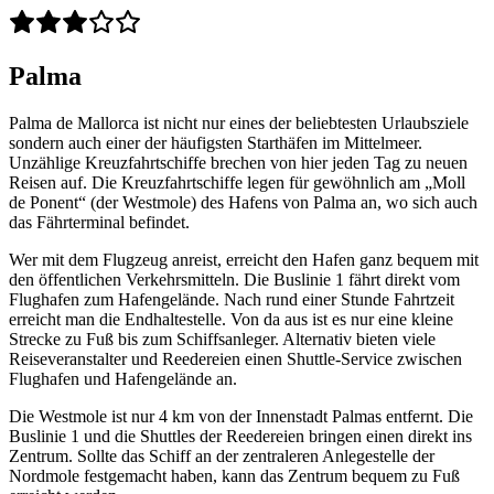
Palma
Palma de Mallorca ist nicht nur eines der beliebtesten Urlaubsziele
sondern auch einer der häufigsten Starthäfen im Mittelmeer.
Unzählige Kreuzfahrtschiffe brechen von hier jeden Tag zu neuen
Reisen auf. Die Kreuzfahrtschiffe legen für gewöhnlich am „Moll
de Ponent“ (der Westmole) des Hafens von Palma an, wo sich auch
das Fährterminal befindet.
Wer mit dem Flugzeug anreist, erreicht den Hafen ganz bequem mit
den öffentlichen Verkehrsmitteln. Die Buslinie 1 fährt direkt vom
Flughafen zum Hafengelände. Nach rund einer Stunde Fahrtzeit
erreicht man die Endhaltestelle. Von da aus ist es nur eine kleine
Strecke zu Fuß bis zum Schiffsanleger. Alternativ bieten viele
Reiseveranstalter und Reedereien einen Shuttle-Service zwischen
Flughafen und Hafengelände an.
Die Westmole ist nur 4 km von der Innenstadt Palmas entfernt. Die
Buslinie 1 und die Shuttles der Reedereien bringen einen direkt ins
Zentrum. Sollte das Schiff an der zentraleren Anlegestelle der
Nordmole festgemacht haben, kann das Zentrum bequem zu Fuß