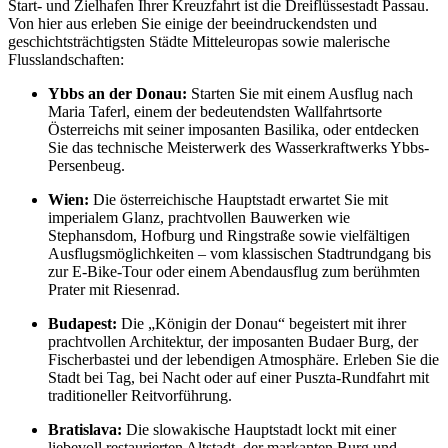
Start- und Zielhafen Ihrer Kreuzfahrt ist die Dreiflüssestadt Passau.
Von hier aus erleben Sie einige der beeindruckendsten und
geschichtsträchtigsten Städte Mitteleuropas sowie malerische
Flusslandschaften:
Ybbs an der Donau:
Starten Sie mit einem Ausflug nach
Maria Taferl, einem der bedeutendsten Wallfahrtsorte
Österreichs mit seiner imposanten Basilika, oder entdecken
Sie das technische Meisterwerk des Wasserkraftwerks Ybbs-
Persenbeug.
Wien:
Die österreichische Hauptstadt erwartet Sie mit
imperialem Glanz, prachtvollen Bauwerken wie
Stephansdom, Hofburg und Ringstraße sowie vielfältigen
Ausflugsmöglichkeiten – vom klassischen Stadtrundgang bis
zur E-Bike-Tour oder einem Abendausflug zum berühmten
Prater mit Riesenrad.
Budapest:
Die „Königin der Donau“ begeistert mit ihrer
prachtvollen Architektur, der imposanten Budaer Burg, der
Fischerbastei und der lebendigen Atmosphäre. Erleben Sie die
Stadt bei Tag, bei Nacht oder auf einer Puszta-Rundfahrt mit
traditioneller Reitvorführung.
Bratislava:
Die slowakische Hauptstadt lockt mit einer
liebevoll restaurierten Altstadt, der markanten Burg und